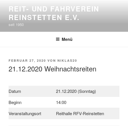
Zum
REIT- UND FAHRVEREIN
Inhalt
REINSTETTEN E.V.
springen
seit 1950
Menü
VERÖFFENTLICHT
FEBRUAR 27, 2020
VON
NIKLAS20
AM
21.12.2020 Weihnachtsreiten
Datum
21.12.2020 (Sonntag)
Beginn
14:00
Veranstaltungsort
Reithalle RFV-Reinstetten