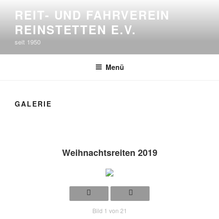
Zum
REIT- UND FAHRVEREIN
Inhalt
REINSTETTEN E.V.
springen
seit 1950
Menü
GALERIE
Weihnachtsreiten 2019
Bild 1 von 21